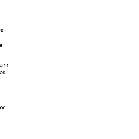
as
de
irir
os.
íos