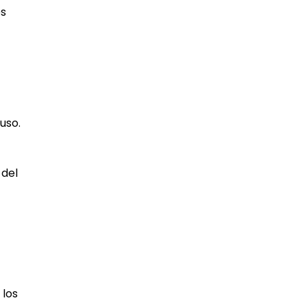
es
uso.
 del
 los