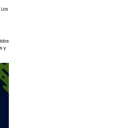
 Los
idos
s y