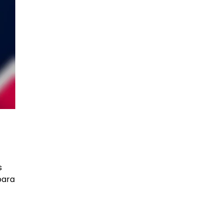
s
para