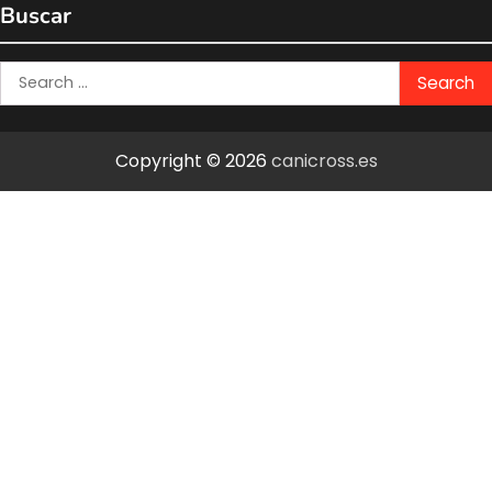
Buscar
Search
for:
Copyright © 2026
canicross.es