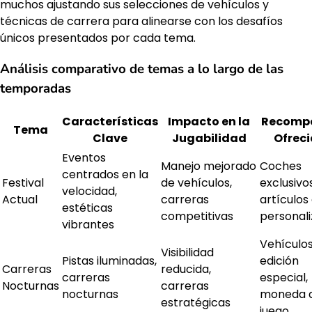
muchos ajustando sus selecciones de vehículos y
técnicas de carrera para alinearse con los desafíos
únicos presentados por cada tema.
Análisis comparativo de temas a lo largo de las
temporadas
Características
Impacto en la
Recomp
Tema
Clave
Jugabilidad
Ofrec
Eventos
Manejo mejorado
Coches
centrados en la
Festival
de vehículos,
exclusivos
velocidad,
Actual
carreras
artículos
estéticas
competitivas
personali
vibrantes
Vehículo
Visibilidad
Pistas iluminadas,
edición
Carreras
reducida,
carreras
especial,
Nocturnas
carreras
nocturnas
moneda 
estratégicas
juego